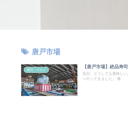
唐戸市場
【唐戸市場】絶品寿
旅行・グルメ
先日、どうしても美味しい
へ行ってきました。 唐...